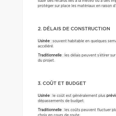
subir des retards liés à la météo ou à des i
protéger sur place les matériaux en raison d
2. DÉLAIS DE CONSTRUCTION
Usinée
: souvent habitable en quelques sema
accéléré.
Traditionnelle
: les délais peuvent s’étirer su
du projet.
3. COÛT ET BUDGET
Usinée
: le coût est généralement plus
prévi
dépassements de budget.
Traditionnelle
: les coûts peuvent fluctuer pl
choix en cours de route.