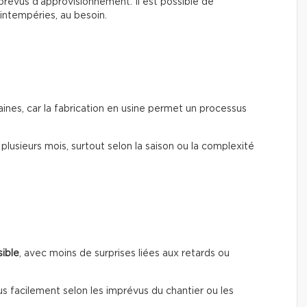
mprévus d’approvisionnement. Il est possible de
’intempéries, au besoin.
ines, car la fabrication en usine permet un processus
r plusieurs mois, surtout selon la saison ou la complexité
sible
, avec moins de surprises liées aux retards ou
us facilement selon les imprévus du chantier ou les