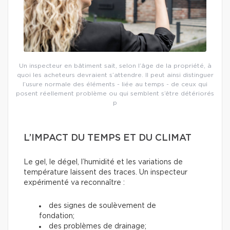
Un inspecteur en bâtiment sait, selon l’âge de la propriété, à
quoi les acheteurs devraient s’attendre. Il peut ainsi distinguer
l’usure normale des éléments - liée au temps - de ceux qui
posent réellement problème ou qui semblent s’être détériorés
p
L’IMPACT DU TEMPS ET DU CLIMAT
Le gel, le dégel, l’humidité et les variations de
température laissent des traces. Un inspecteur
expérimenté va reconnaître :
des signes de soulèvement de
fondation;
des problèmes de drainage;